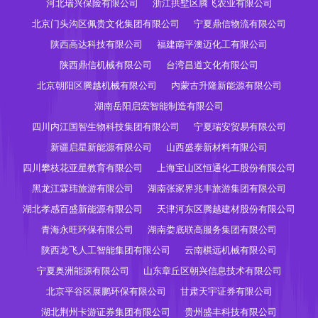
河北瑞兴保险有限公司
浙江拱墅区腾飞农业有限公司
北京门头沟区佩贵文化集团有限公司
宁夏鼎信物流有限公司
陕西高达科技有限公司
福建南平澳迈化工有限公司
陕西鼎信机械有限公司
台湾昌道文化有限公司
北京朝阳区腾越机械有限公司
内蒙古升隆新能源有限公司
湖南岳阳启宏智能制造有限公司
四川内江国智生物科技集团有限公司
宁夏瑞安贸易有限公司
新疆启星新能源有限公司
山西盛泰新材料有限公司
四川攀枝花亚星教育有限公司
上海宝山区恒通化工股份有限公司
黑龙江霖玮旅游有限公司
湖南张家界兆丰旅游集团有限公司
湖北孝感百盛新能源有限公司
天津河东区腾越建材股份有限公司
青海永旺环保有限公司
湖南娄底联高服务集团有限公司
陕西龙飞人工智能集团有限公司
云南棋远机械有限公司
宁夏奥洲能源有限公司
山东章丘区朝兴信息技术有限公司
北京平谷区展鹏环保有限公司
甘肃天宇证券有限公司
湖北荆州卡游证券集团有限公司
贵州盛丰科技有限公司