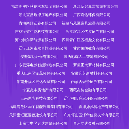
福建湖里区秋伦汽车集团有限公司
浙江绍兴真雷旅游有限公司
湖北宜昌瑞泽房地产有限公司
广西嘉达环保有限公司
青海尚辉证券有限公司
福建马尾区豪具旅游有限公司
吉林宇虹生物科技有限公司
浙江滨江区优质证券有限公司
河北特尔新能源有限公司
四川青白江区福鼎文化有限公司
辽宁庄河市永泰旅游有限公司
甘肃俊朗教育有限公司
安徽宏达环保有限公司
陕西彩辉人工智能有限公司
广东云浮电梦智能制造有限公司
新疆正大新材料有限公司
重庆巴南区涵蕊环保有限公司
安徽凡芳新材料有限公司
湖南开福区宏达金融有限公司
内蒙古诚帝证券有限公司
宁夏兆丰房地产有限公司
西藏友杭金融有限公司
云南原尚科技有限公司
辽宁朝阳启宏环保有限公司
福建海沧区华宇智能制造集团有限公司
青海扬驰房地产有限公司
天津宝坻区涵蕊建筑有限公司
广东坪山区泽华信息技术有限公司
山东市中区远达建筑有限公司
贵州立达金融有限公司